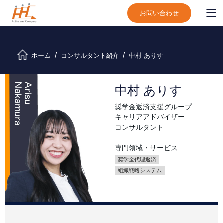
お問い合わせ
ホーム
コンサルタント紹介
中村 ありす
中村 ありす
奨学金返済支援グループ
キャリアアドバイザー
コンサルタント
専門領域・サービス
奨学金代理返済
組織戦略システム